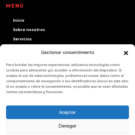
MENÚ
Inicio
Sobre nosotros
Servicios
Certificaciones
Gestionar consentimiento
Contacto
Para brindar las mejores experiencias, utilizamos tecnologías como
cookies para almacenar y/o acceder a información del dispositivo. Si
CONTACTO
acepta el uso de estas tecnologías, podremos procesar datos como el
comportamiento de navegación o los identificadores únicos en este sitio.
Si no acepta o retira el consentimiento, es posible que se vean afectadas
636 56 23 36
ciertas características y funciones.
becerraconsultores@becerraconsultores.com
Molina del Segura, Región de Murcia
Aceptar
Denegar
© 2025 Diseñada y creada por
locatec.es