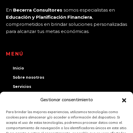
En
Becerra Consultores
somos especialistas en
Educación y Planificación Financiera
,
comprometidos en brindar soluciones personalizadas
para alcanzar tus metas económicas.
MENÚ
Inicio
Sobre nosotros
Servicios
Certificaciones
Gestionar consentimiento
Contacto
Para brindar las mejores experiencias, utilizamos tecnologías como
cookies para almacenar y/o acceder a información del dispositivo. Si
CONTACTO
acepta el uso de estas tecnologías, podremos procesar datos como el
comportamiento de navegación o los identificadores únicos en este sitio.